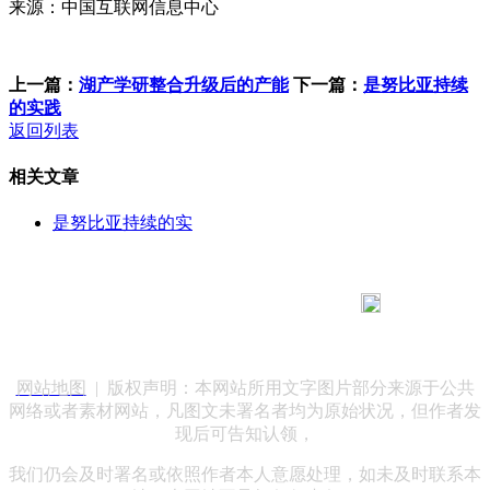
来源：中国互联网信息中心
上一篇：
湖产学研整合升级后的产能
下一篇：
是努比亚持续
的实践
返回列表
相关文章
是努比亚持续的实
183 9181 6005
客服热线：
客服QQ：10014803 公司地址：陕西省咸阳市秦都区世纪大
道华宇双子星A座 法律顾问：陕西润丰律师事务所
网站地图
| 版权声明：本网站所用文字图片部分来源于公共
网络或者素材网站，凡图文未署名者均为原始状况，但作者发
现后可告知认领，
我们仍会及时署名或依照作者本人意愿处理，如未及时联系本