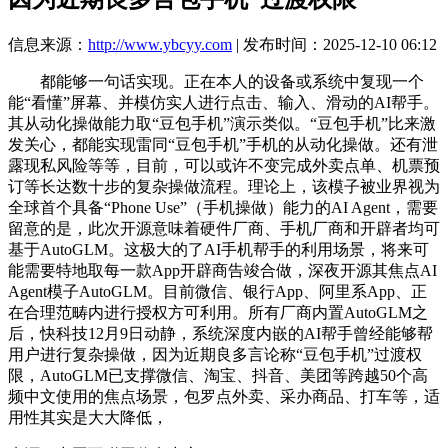
信息来源：
http://www.ybcyy.com
| 发布时间：2025-12-10 06:12
都能够一句话实现。正在本人的设备或系统中复现一个
能“看懂”屏幕、并模仿实人进行点击、输入、滑动的AI帮手。
其从动化操做能力取“豆包手机”演示类似。“豆包手机”比来激
发关心，都能实现雷同“豆包手机”手机的从动化操做。还有泄
露现私风险等等，目前，可以或许不变完成外卖点单、机票预
订等长达数十步的复杂操做流程。理论上，该模子被业界视为
全球首个具备“Phone Use”（手机操做）能力的AI Agent，需要
留意的是，此次开源意味着硬件厂商、手机厂商和开辟者均可
基于AutoGLM。这极大的了AI手机帮手的利用场景，将来可
能需要特地取每一款App开辟商告竣合做，深夜开源其焦点AI
Agent模子AutoGLM。目前微信、银行App、阿里系App、正
在合理范畴内进行授权方可利用。所有厂商内置AutoGLM之
后，快科技12月9日动静，系统深度内嵌的AI帮手曾经能够帮
用户进行复杂操做，因为近期良多言论称“豆包手机”过渡权
限，AutoGLM已支撑微信、淘宝、抖音、美团等跨越50个高
频中文使用的焦点场景，包罗点外卖、采办商品、打车等，适
用性其实是大大降低，