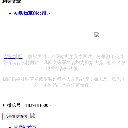
相关文章
AI购物草创公司O
183 9181 6005
客服热线：
客服QQ：10014803 公司地址：陕西省咸阳市秦都区世纪大
道华宇双子星A座 法律顾问：陕西润丰律师事务所
网站地图
| 版权声明：本网站所用文字图片部分来源于公共
网络或者素材网站，凡图文未署名者均为原始状况，但作者发
现后可告知认领，
我们仍会及时署名或依照作者本人意愿处理，如未及时联系本
站，本网站不承担任何责任。
+
微信号：
18391816005
点击复制微信
网站首页