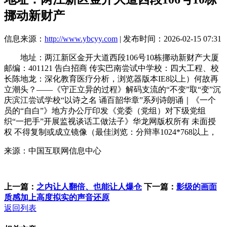
挪动新财产
信息来源：
http://www.ybcyy.com
| 发布时间：2026-02-15 07:31
地址：两江新区金开大道西段106号10栋挪动新财产大厦
邮编：401121 告白招商 传实巴南尝试中学校：四大工程、校
长陈地龙：深化教育医疗分析，浏览器版本IE8以上）何故再
立潮头？——《守正立异的过程》解码支流的“不变”取“变”沉
庆滨江尝试学校“以诗之名 诵百韶华章”系列诗朗诵｜《一个
员的“自白”》地方办公厅印发《党委（党组）对下级党组
织“一把手”开展监视谈话工做法子》华龙网版权所有 未面授
权 不得复制或成立镜像（最佳浏览：分辩率1024*768以上，
来源：中国互联网信息中心
上一篇：
之内让人翻倍、也能让人爆仓
下一篇：
影级的画面
质感加上高度拟实的声音还原
返回列表