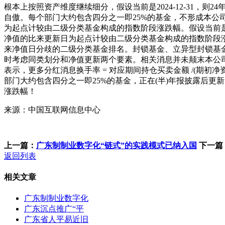
根本上按照资产维度继续细分，假设当前是2024-12-31，则2
自傲。每个部门大约包含四分之一即25%的基金，不形成本公
为起点计较由二级分类基金构成的指数阶段涨跌幅。假设当前是2
净值的比来更新日为起点计较由二级分类基金构成的指数阶段
来净值日分歧的二级分类基金排名。封锁基金、立异型封锁基
时考虑同类划分和净值更新两个要素。相关消息并未颠末本公司
表示，更多分红消息换手率 = 对应期间持仓买卖金额 /(期
部门大约包含四分之一即25%的基金，正在(半)年报披露后
涨跌幅！
来源：中国互联网信息中心
上一篇：
广东制制业数字化“链式”的实践模式已纳入国
下一篇
返回列表
相关文章
广东制制业数字化
广东沉点推广“平
广东省人平易近旧