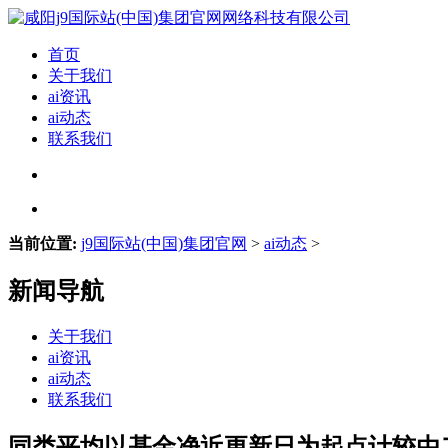
首页
关于我们
ai资讯
ai动态
联系我们
当前位置:
j9国际站(中国)集团官网
>
ai动态
>
新闻导航
关于我们
ai资讯
ai动态
联系我们
同类平均以基金净近更新日为起点计较由