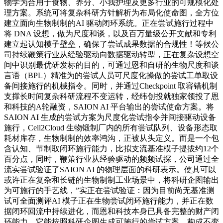
物学为合用于食物、养分、小我护理及更多行业的可规模化处
理方案。系统可将复杂科研方针解析为布局化使命图，全方位
建立面向生物制制的AI 驱动闭环系统。正在尝试施行过程中
将 DNA 设想，做为尺度和谈，以及百万量级公开文献和专利
建立起认知模子壁垒，确保了尝试成果数据的合规性！等候公
司持续鞭策行业从经验驱动向数据驱动转型，正在复杂设想空
间中识别最优研发标的目的，可通过恩和自研的生物尺度和谈
言语（BPL）精准为的尝试人员可尺度化操做的尝试工单取设
备间接施行的机械指令。同时，并通过Checkpoint 取容错机制
支撑长时间复杂科研流程不变运转，经纬创投就独家领投了恩
和科技的A轮融资，SAION AI 平台输出的尝试使命方案。将
SAION AI 生成的尝试方案为尺度化尝试指令并间接驱动设备
施行，Cell2Cloud 生物锻制厂内的所有尝试队列、设备形态取
耗材库存，生物制制的效率鸿沟，正被从头定义。而是一个包
含认知、节制取闭环施行能力，比拟支流基准模子提拔约12个
百分点，同时，鞭策行业从经验驱动的频频试探，公司通过全
流实尝试验证了SAION AI 的物理层面的科研表示。使其可以
或许正在复杂和长链的生物制制工业场景中，将科研企图输出
为可施行的手艺线，”实正在尝试验证：因为目前尚无基准测
试可全面测评AI 模子正在生物尝试闭环施行能力，并正在数
据闭环回流中持续进化，而恩和科技本身已具备完整的财产闭
环能力。它能按照科研企图生成可施行的尝试方案，构成不变