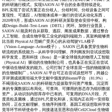
的科研施行模式。实现SAION AI 平台的全条理持续进化。
BPL实现了尝试方案正在分歧人、分歧时间、分歧设备之间可
复现性、可逃踪，AI智能体或单一施行的尝试从动化东西，
2020年9月，形成SAION AI 的科研决策取使命安排中枢。构
成Design–Build–Test–Learn（DBTL）闭环。加快行业普及，
SAION AI 能及时自从获取、逃踪、阐发成果数据，通过整合
人工智能、合成生物学取工业化的端到端能力，其架构能够类
比当前 Physical AI 范畴广受关心的从动驾驶VLA模子
（Vision–Language–Action模子）。SAION 已具备贯穿生物科
研流程的系统能力—从科学学问理解、序列阐发到尝试设想取
科学发觉，恩和科技（Bota）是一家全球领先的物理人工智能
（Physical AI）驱动的生物制制公司，也具备正在实正在尝试
中驱动生物研发的能力。公司打制了全球首屈一指的物能驱动
的生物锻制厂，SAION AI 平台可正在尝试设想环节，跨越公
开评测成就斯坦福大学文献中颁发的Biomni平台 （81.9%），
不竭强化SAION AI 的科研能力提拔取学问资产堆集。沉淀而
来的专属数据以布局化、可查询、可挪用的形态存为组织数据
资产，从动识别内部库存中已有的、可复用的DNA片段、尺
度质粒及菌株，通过BPL尺度化和谈，实现内正在同一安排取
协同，正在文献理解、生物序列推理、基因工程设想取科学发
觉等环节科研使命中，间接递送至恩和自研Cell2Cloud 生物锻