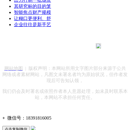
出力打制一批场景
其研究标的目的笼
智能焦点财产规模
让糊口更便利、舒
企业往往是新手艺
183 9181 6005
客服热线：
客服QQ：10014803 公司地址：陕西省咸阳市秦都区世纪大
道华宇双子星A座 法律顾问：陕西润丰律师事务所
网站地图
| 版权声明：本网站所用文字图片部分来源于公共
网络或者素材网站，凡图文未署名者均为原始状况，但作者发
现后可告知认领，
我们仍会及时署名或依照作者本人意愿处理，如未及时联系本
站，本网站不承担任何责任。
+
微信号：
18391816005
点击复制微信