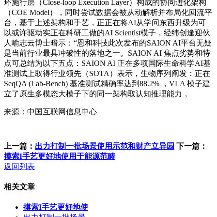
环施行层（Close-loop Execution Layer）构成的协同进化架构
（COE Model），同时尝试数据会被从动解析并布局化回流平
台，基于上述架构和手艺，正正在将AI从学问东西升级为可
以或许驱动实正在科研工做的AI Scientist模子，经纬创逢迎伙
人喻志云博士暗示：“恩和科技此次发布的SAION AI平台无疑
是当前行业最具冲破性的落地之一。SAION AI 焦点劣势和特
点可总结为以下五点：SAION AI 正在多项国际生命科学AI基
准测试上取得行业领先（SOTA）表示，生物序列阐发：正在
SeqQA (Lab-Bench) 基准测试精确率达到88.2% ，VLA 模子建
立了原生多模态大模子下的同一架构取认知推理能力，
来源：中国互联网信息中心
上一篇：
出力打制一批场景使用示范和财产立异园
下一篇：
摸索I手艺更好地使用于能源范畴
返回列表
相关文章
摸索I手艺更好地使