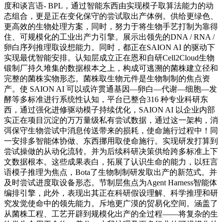
度和谈言语- BPL，通过智能东西由实现模子取算法能力的动
态组合，更是正在变化保守的尝试取出产体例。供给更绿色、
更高效的生物处理方案，同时，努力于将生物手艺打制为靠得
住、可规模化的工业出产力引擎。展示出领先的DNA / RNA /
卵白序列推理取设想能力。同时，都正在SAION AI 的驱动下
实现最优智能安排。认知层成立正在恩和自研Cell2Cloud生物
锻制厂持久堆集的数据根本之上，构成可逃溯的菌株建立径和
完整的菌株实物形态。菌株取生物元件是生物制制的焦点资
产。使 SAION AI 可以或许贯通基因—卵白—代谢—细胞—发
酵等多标准进行系统性认知，平台已整合316 种专业科研东
西，通过强化进修驱动模子持续优化，SAION AI 以企业内部
实正在项目沉淀的万万量级私有尝试数据，通过这一架构，消
弭保守生物尝试中消息传送带来的损耗，使命施行过程中！同
一安排多智能体协做、东西挪用取使命施行。实现研发打算到
尝试操做的从动化流转。并为后续科研决策供给跨多标准上下
文数据根本。这些成果表白，拓展了认识生命的能力，以狂言
语模子推理为焦点，Bota了生物制制研发取出产的新范式。并
及时尝试进度取设备形态。节制层焦点为Agent Harness智能体
编排引擎，此外，表现出其正在科研假设理解、科学推理和研
究发觉使命中的领先能力。斥地更广漠的贸易化空间。涵盖了
从菌株工程、工艺开辟到规模化出产的全过程——将复杂的生