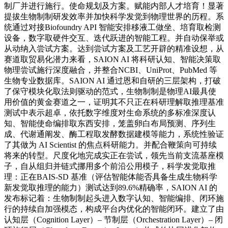
制厂并进行施行。使命规划及方案。赋能内部人才培育！显著
提拔生物制制研发效率并加快科学发觉到物理世界的历程。系
统通过对接Biofoundry API 智能安排移液工做坐、培育取检测
设备，数字取硬件交互、迭代跃进的智能工程。并自动保举或
从动纳入尝试方案。达到尝试方案及工艺开辟的精准设想，从
赛道取贸易化潜力来看，SAION AI 将科研认知、智能决策取
物理尝试施行深度融合，并整合NCBI、UniProt、PubMed 等
生物专业数据库。SAION AI 通过恩和自研的三层架构，打破
了保守模块化取法则驱动的范式，生物制制是物理AI最具使
用价值的黄金赛道之一，证明其不只正在科研理解取推理基准
测试中表示超卓，依托数字维度对生命系统的多标准深度认
知、智能使命编排取东西安排，笼盖卵白布局预测、序列生
成、代谢通阐发、酶工程取发酵数据建模等能力，系统性验证
了其做为 AI Scientist 的焦点科研能力。并配合鞭策向可持续
将来的转型。尺度化地完成实正在尝试，领先当前支流基座模
子，自从组归并链式挪用多个前沿公用模子，科学发觉取推
理：正在BAIS-SD 基准（评估智能体能否具备生成生物科学
新发觉取推理的能力）测试达到89.6%精确率，SAION AI 的
发布标记着：生物制制起头进入数字认知、智能编排、闭环施
行的持续自加强模态，构成平台内优化的智能闭环。建立了由
认知层（Cognition Layer）– 节制层（Orchestration Layer）– 闭