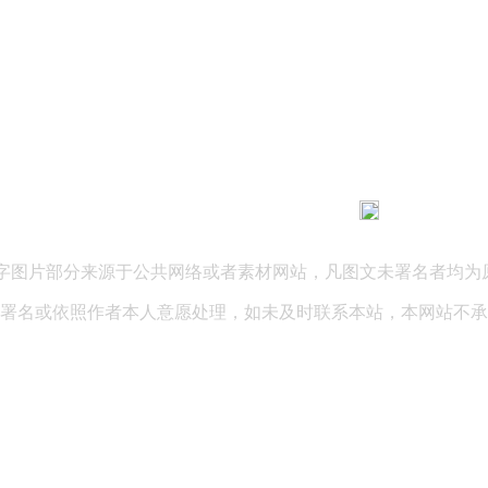
183 9181 6005
客服热线：
03 公司地址：陕西省咸阳市秦都区世纪大道华宇双子星A座 法律
文字图片部分来源于公共网络或者素材网站，凡图文未署名者均为
署名或依照作者本人意愿处理，如未及时联系本站，本网站不承