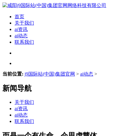
首页
关于我们
ai资讯
ai动态
联系我们
当前位置:
j9国际站(中国)集团官网
>
ai动态
>
新闻导航
关于我们
ai资讯
ai动态
联系我们
而是一个有生命、会思虑慧体