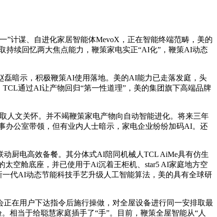
”计谋、自进化家居智能体MevoX，正在智能终端范畴，美的
持续回忆两大焦点能力，鞭策家电实正“AI化”，鞭策AI动态
暗示，积极鞭策AI使用落地。美的AI能力已走落发庭，头
CL通过AI让产物回归“第一性道理”，美的集团旗下高端品牌
取人文关怀。并不竭鞭策家电产物向自动智能进化。将来三年
旧事办公室带领，但有业内人士暗示，家电企业纷纷加码AI。还
电高效备餐。其分体式AI陪同机械人TCL AiMe具有仿生
舱底座，并已使用于Ai沉着王柜机、star5 AI家庭地方空
新一代AI动态节能科技手艺升级人工智能算法，美的具有全球研
。
正在用户下达指令后施行操做，对全屋设备进行同一安排取最
。相当于给聪慧家庭插手了“手”。目前，鞭策全屋智能从“人