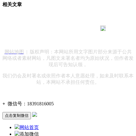
相关文章
183 9181 6005
客服热线：
客服QQ：10014803 公司地址：陕西省咸阳市秦都区世纪大
道华宇双子星A座 法律顾问：陕西润丰律师事务所
网站地图
| 版权声明：本网站所用文字图片部分来源于公共
网络或者素材网站，凡图文未署名者均为原始状况，但作者发
现后可告知认领，
我们仍会及时署名或依照作者本人意愿处理，如未及时联系本
站，本网站不承担任何责任。
+
微信号：
18391816005
点击复制微信
网站首页
添加微信