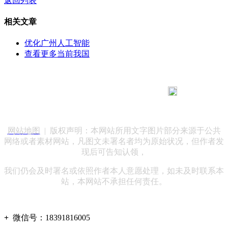
返回列表
相关文章
优化广州人工智能
查看更多当前我国
183 9181 6005
客服热线：
客服QQ：10014803 公司地址：陕西省咸阳市秦都区世纪大
道华宇双子星A座 法律顾问：陕西润丰律师事务所
网站地图
| 版权声明：本网站所用文字图片部分来源于公共
网络或者素材网站，凡图文未署名者均为原始状况，但作者发
现后可告知认领，
我们仍会及时署名或依照作者本人意愿处理，如未及时联系本
站，本网站不承担任何责任。
+
微信号：
18391816005