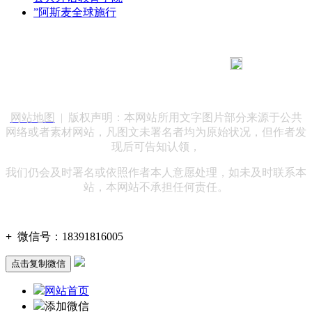
”阿斯麦全球施行
183 9181 6005
客服热线：
客服QQ：10014803 公司地址：陕西省咸阳市秦都区世纪大
道华宇双子星A座 法律顾问：陕西润丰律师事务所
网站地图
| 版权声明：本网站所用文字图片部分来源于公共
网络或者素材网站，凡图文未署名者均为原始状况，但作者发
现后可告知认领，
我们仍会及时署名或依照作者本人意愿处理，如未及时联系本
站，本网站不承担任何责任。
+
微信号：
18391816005
点击复制微信
网站首页
添加微信