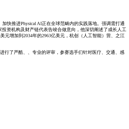
进Physical AI正在全球范畴内的实践落地。强调需打通
多家投资机构及财产链代表告竣合做意向，他深切阐述了成长人工
元增加到2034年的2963亿美元，杭创（人工智能）营、之江
度进行了严酷、、专业的评审，参赛选手们针对医疗、交通、感