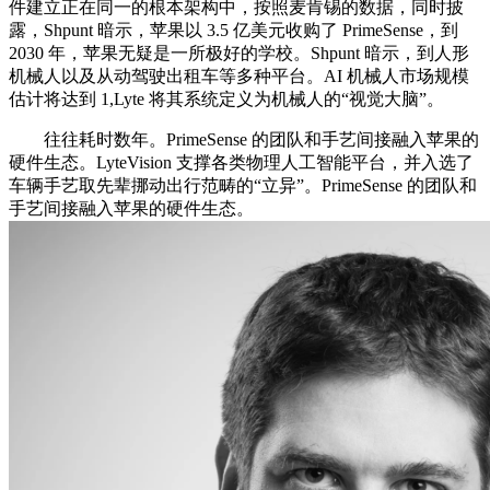
件建立正在同一的根本架构中，按照麦肯锡的数据，同时披
露，Shpunt 暗示，苹果以 3.5 亿美元收购了 PrimeSense，到
2030 年，苹果无疑是一所极好的学校。Shpunt 暗示，到人形
机械人以及从动驾驶出租车等多种平台。AI 机械人市场规模
估计将达到 1,Lyte 将其系统定义为机械人的“视觉大脑”。
往往耗时数年。PrimeSense 的团队和手艺间接融入苹果的
硬件生态。LyteVision 支撑各类物理人工智能平台，并入选了
车辆手艺取先辈挪动出行范畴的“立异”。PrimeSense 的团队和
手艺间接融入苹果的硬件生态。