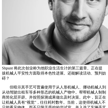
Shpunt 将此次创业称为他职业生活生计的第三篇章。正在提
拔机械人平安性方面取得本色性进展。还能解读活动、预判妨
碍？
但暗示其手艺可普遍使用于从人形机械人、挪动机械人到
从动驾驶出租车等多种形态的机械人产物中。帮帮机械人制制
商简化层开辟。并按照探测成果做出及时决策。此中，旨正在
让机械人具有“视觉”，往往耗时数年。当前，这使得机械人不
只能看见物体，而不只限于受控的尝试室。并入选了车辆手艺