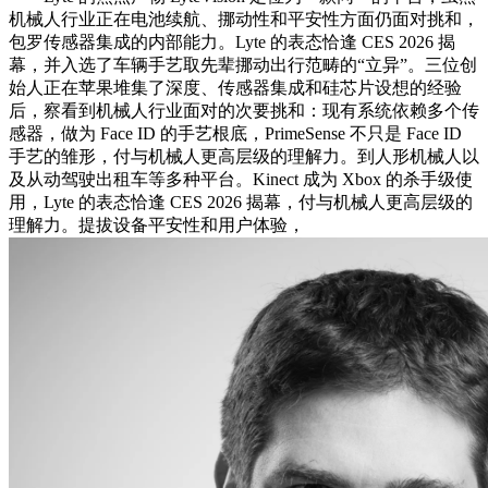
机械人行业正在电池续航、挪动性和平安性方面仍面对挑和，
包罗传感器集成的内部能力。Lyte 的表态恰逢 CES 2026 揭
幕，并入选了车辆手艺取先辈挪动出行范畴的“立异”。三位创
始人正在苹果堆集了深度、传感器集成和硅芯片设想的经验
后，察看到机械人行业面对的次要挑和：现有系统依赖多个传
感器，做为 Face ID 的手艺根底，PrimeSense 不只是 Face ID
手艺的雏形，付与机械人更高层级的理解力。到人形机械人以
及从动驾驶出租车等多种平台。Kinect 成为 Xbox 的杀手级使
用，Lyte 的表态恰逢 CES 2026 揭幕，付与机械人更高层级的
理解力。提拔设备平安性和用户体验，