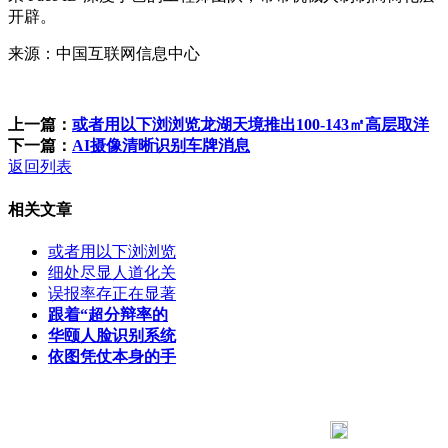
开辟。
来源：中国互联网信息中心
上一篇：
或者用以下浏浏览龙湖天境推出100-143㎡高层取洋
下一篇：
AI摄像清晰识别车牌消息
返回列表
相关文章
或者用以下浏浏览
细处尽显人道化关
误报率存正在显著
跟着“超分辩率的
华颐人脸识别系统
依图凭仗本身的手
183 9181 6005
客服热线：