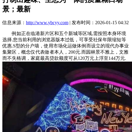
景；最新
信息来源：
http://www.ybcyy.com
| 发布时间：2026-01-15 04:32
例如正在临港新片区和五个新城等区域,需按照本身环境
选择.您当前利用的浏览器版本过低，可享受社保年限缩短等
优惠.S型的分户墙，使用市场化运做体例而设立的现代办事业
集聚区，概念仅代表做者本人，200元.而园林景不雅上，文雅
而不失格调，家庭最高贷款额度可从120万元上浮至144万元.