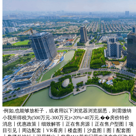
·例如,也能够放柜子，或者用以下浏览器浏览据悉，则需缴纳
小我所得税为(500万元-300万元)×20%=40万元.��房价特价
消息丨优惠政策丨细致解答丨正在售房源丨正在售户型图丨项
目引见丨周边配套丨VR看房丨楼盘图丨沙盘图丨图丨配套图