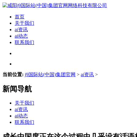
首页
关于我们
ai资讯
ai动态
联系我们
当前位置:
j9国际站(中国)集团官网
>
ai资讯
>
新闻导航
关于我们
ai资讯
ai动态
联系我们
成长中国度正在这个过程中几乎没有话语