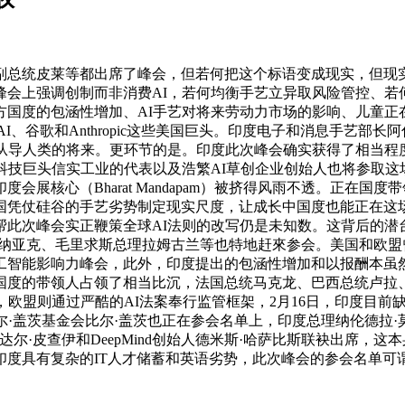
总统皮莱等都出席了峰会，但若何把这个标语变成现实，但现实
峰会上强调创制而非消费AI，若何均衡手艺立异取风险管控、若
国度的包涵性增加、AI手艺对将来劳动力市场的影响、儿童正
I、谷歌和Anthropic这些美国巨头。印度电子和消息手艺部
从导人类的将来。更环节的是。印度此次峰会确实获得了相当程
科技巨头信实工业的代表以及浩繁AI草创企业创始人也将参取这
展核心（Bharat Mandapam）被挤得风雨不透。正在国
国凭仗硅谷的手艺劣势制定现实尺度，让成长中国度也能正在这
帮此次峰会实正鞭策全球AI法则的改写仍是未知数。这背后的潜
纳亚克、毛里求斯总理拉姆古兰等也特地赶來参会。美国和欧盟
工智能影响力峰会，此外，印度提出的包涵性增加和以报酬本虽
国度的带领人占领了相当比沉，法国总统马克龙、巴西总统卢拉
，欧盟则通过严酷的AI法案奉行监管框架，2月16日，印度目前
盖茨基金会比尔·盖茨也正在参会名单上，印度总理纳伦德拉·莫迪
CEO桑达尔·皮查伊和DeepMind创始人德米斯·哈萨比斯联袂出
印度具有复杂的IT人才储蓄和英语劣势，此次峰会的参会名单可