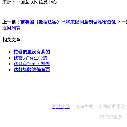
来源：中国互联网信息中心
上一篇：
前英国《数据法案》已将未经同意制做私密图像
下一
返回列表
相关文章
忙碌的里没有我的
被誉为“有生命的
述庭审细节：被告
这款智能进修东西
客服QQ：100148
网站地图
| 版权声明：本网站所用
我们仍会及时