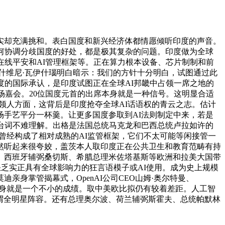
却充满挑和。表白国度和新兴经济体都情愿倾听印度的声音。
何协调分歧国度的好处，都是极其复杂的问题。印度做为全球
在线平安和AI管理框架等。正在算力根本设备、芯片制制和前
长阿什维尼·瓦伊什瑙明白暗示：我们的方针十分明白，试图通过此
度的国际承认，是印度试图正在全球AI邦畿中占领一席之地的
场嘉会。20位国度元首的出席本身就是一种信号。这明显合适
度带领人方面，这背后是印度抢夺全球AI话语权的青云之志。估计
场手艺平分一杯羹。让更多国度参取到AI法则制定中来，若是
台词不难理解。出格是法国总统马克龙和巴西总统卢拉如许的
曾经构成了相对成熟的AI监管框架，它们不太可能等闲接管一
然听起来很夸姣，盖茨本人取印度正在公共卫生和教育范畴有持
、西班牙辅弼桑切斯、希腊总理米佐塔基斯等欧洲和拉美大国带
缺乏实正具有全球影响力的狂言语模子或AI使用。成为史上规模
亲身掌管揭幕式，OpenAI公司CEO山姆·奥尔特曼、
席，这本身就是一个不小的成绩。取中美欧比拟仍有较着差距。人工智
谓全明星阵容。还有总理奥尔波、荷兰辅弼斯霍夫、总统帕默林