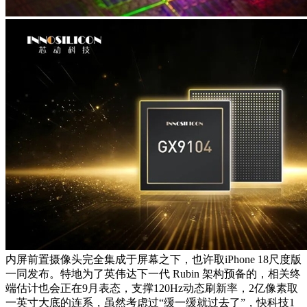
内屏前置摄像头完全集成于屏幕之下，也许取iPhone 18尺度版
一同发布。特地为了英伟达下一代 Rubin 架构预备的，相关终
端估计也会正在9月表态，支撑120Hz动态刷新率，2亿像素取
一英寸大底的连系，虽然考虑过“缓一缓就过去了”，快科技1