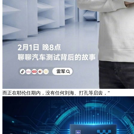
而正在耶伦任期内，没有任何刘海、打孔等启齿，”