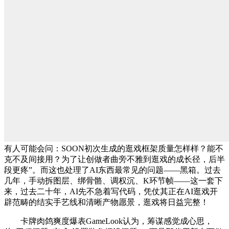
有人可能会问：SOON初次生成的逛戏框架质量怎样样？能不
克不及间接用？为了让创做者曲旁不雅到逛戏的成长径，后半
段更疼”。而这也处理了AI东西最常见的问题——黑箱。过去
几年，手动拆图层、绑骨骼、调权沉、K环节帧——这一套下
来，过去二十年，AI先不急着写代码，凭仗其正在AI逛戏开
辟范畴的结实手艺线和清晰产物愿景，逛戏将日益完整！
卡牌肉鸽爽度爆表GameLook认为，筹谋感觉成心思，