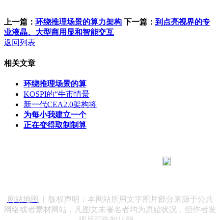
上一篇：
环绕推理场景的算力架构
下一篇：
到点亮视界的专
业液晶、大型商用显和智能交互
返回列表
相关文章
环绕推理场景的算
KOSPI的“牛市情景
新一代CEA2.0架构将
为每小我建立一个
正在变得取制制算
183 9181 6005
客服热线：
客服QQ：10014803 公司地址：陕西省咸阳市秦都区世纪大
道华宇双子星A座 法律顾问：陕西润丰律师事务所
网站地图
| 版权声明：本网站所用文字图片部分来源于公共
网络或者素材网站，凡图文未署名者均为原始状况，但作者发
现后可告知认领，