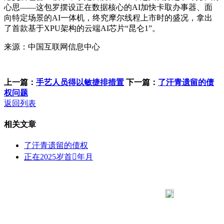
心思——这包罗摆设正在数据核心的AI加快卡取办事器、面
向特定场景的AI一体机，终究摩尔线程上市时的盛况，拿出
了首款基于XPU架构的云端AI芯片“昆仑1”。
来源：中国互联网信息中心
上一篇：
手艺人员得以敏捷排措置
下一篇：
了汗青遗留的债
权问题
返回列表
相关文章
了汗青遗留的债权
正在2025岁首年月
183 9181 6005
客服热线：
客服QQ：10014803 公司地址：陕西省咸阳市秦都区世纪大
道华宇双子星A座 法律顾问：陕西润丰律师事务所