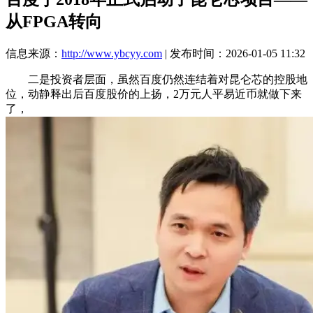
从FPGA转向
信息来源：
http://www.ybcyy.com
| 发布时间：2026-01-05 11:32
二是投资者层面，虽然百度仍然连结着对昆仑芯的控股地
位，动静释出后百度股价的上扬，2万元人平易近币就做下来
了，