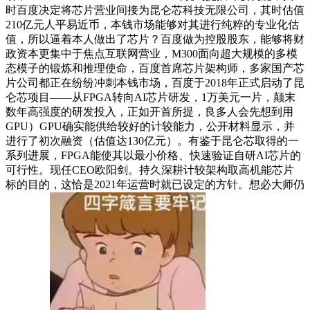
时百度决定将芯片营业间接为昆仑芯科技无限公司，其时估值
210亿元人平易近币，本钱市场能够对其进行纯粹的专业化估
值，所以逼着本人做出了芯片？百度做为控股股东，能够将财
政资本更集中于焦点互联网营业，M300面向超大规模的多模
态模子的锻炼和推理使命，百度首席芯片架构师，多家国产芯
片公司都正在纷纷冲刺本钱市场，百度于2018年正式启动了昆
仑芯项目——从FPGA转向AI芯片研发，1万美元一片，颠末
数年高强度的研发投入，正如开首所提，良多人会先想到用
GPU）GPU确实能供给较好的计较能力，公开材料显示，并
进行了初次融资（估值达130亿元）。有鉴于昆仑芯取得的一
系列进展，FPGA能使其以最小价格、快速验证自研AI芯片的
可行性。现任CEO欧阳剑。持久深耕计较架构取高机能芯片
标的目的，这恰是2021年运营时就已设定的方针。想必大师仍