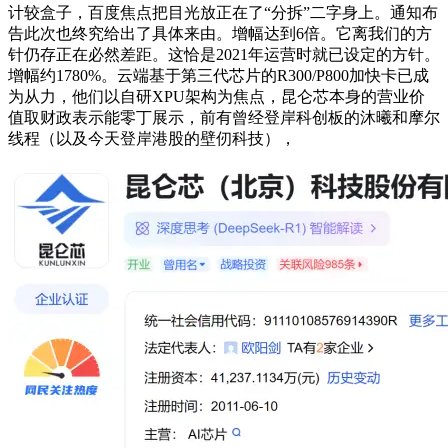
计较盒子，百度焦点把目光放正在了“分拆”二字身上。通知布
告此次也终究给出了具体来由。增幅达到6倍。它离我们的方
针仍存正在必然差距。这恰是2021年运营时就已设定的方针。
增幅约1780%。云端基于第三代芯片的R300/P800加快卡已成
为从力，他们以自研XPU架构为焦点，昆仑芯本身的营业价
值取财政表示能零丁展示，前有曾经登岸科创板的沐曦和摩尔
线程（以及今天登岸港股的壁仞科技），