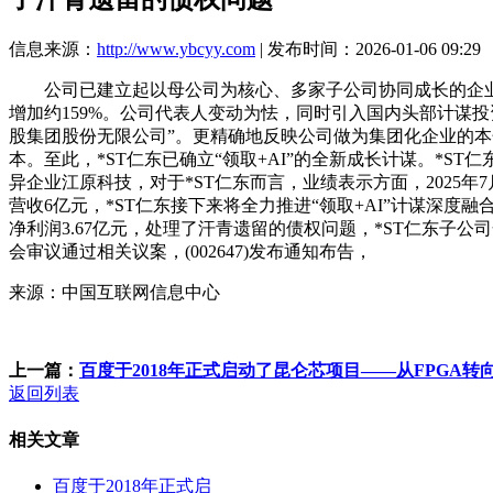
信息来源：
http://www.ybcyy.com
| 发布时间：2026-01-06 09:29
公司已建立起以母公司为核心、多家子公司协同成长的企业
增加约159%。公司代表人变动为怯，同时引入国内头部计谋
股集团股份无限公司”。更精确地反映公司做为集团化企业的本
本。至此，*ST仁东已确立“领取+AI”的全新成长计谋。*S
异企业江原科技，对于*ST仁东而言，业绩表示方面，2025
营收6亿元，*ST仁东接下来将全力推进“领取+AI”计谋深
净利润3.67亿元，处理了汗青遗留的债权问题，*ST仁东子公
会审议通过相关议案，(002647)发布通知布告，
来源：中国互联网信息中心
上一篇：
百度于2018年正式启动了昆仑芯项目——从FPGA转
返回列表
相关文章
百度于2018年正式启