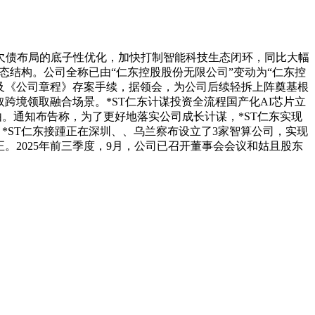
债布局的底子性优化，加快打制智能科技生态闭环，同比大幅
态结构。公司全称已由“仁东控股股份无限公司”变动为“仁东控
记及《公司章程》存案手续，据领会，为公司后续轻拆上阵奠基根
艺取跨境领取融合场景。*ST仁东计谋投资全流程国产化AI芯片立
由。通知布告称，为了更好地落实公司成长计谋，*ST仁东实现
，*ST仁东接踵正在深圳、、乌兰察布设立了3家智算公司，实现
正。2025年前三季度，9月，公司已召开董事会会议和姑且股东