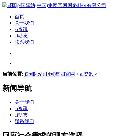
首页
关于我们
ai资讯
ai动态
联系我们
当前位置:
j9国际站(中国)集团官网
>
ai资讯
>
新闻导航
关于我们
ai资讯
ai动态
联系我们
回应社会需求的现实选择