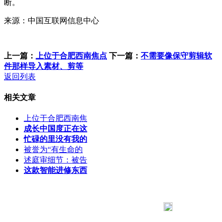
断。
来源：中国互联网信息中心
上一篇：
上位于合肥西南焦点
下一篇：
不需要像保守剪辑软
件那样导入素材、剪等
返回列表
相关文章
上位于合肥西南焦
成长中国度正在这
忙碌的里没有我的
被誉为“有生命的
述庭审细节：被告
这款智能进修东西
183 9181 6005
客服热线：
客服QQ：10014803 公司地址：陕西省咸阳市秦都区世纪大